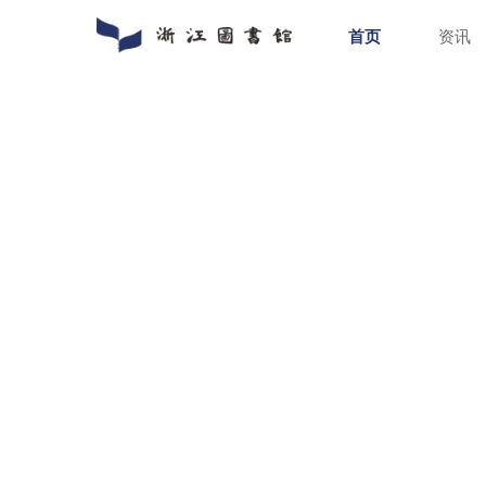
首页
通知公告
数字资源
入馆指南
关于浙图
动态新闻
馆藏分布
入馆须知
组织机构
人员招聘
特色文献
借阅指南
馆区介绍
普法宣传
场地预约