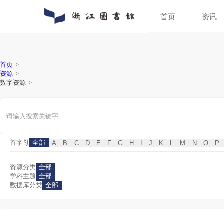
首页
通知公告
数字资源
入馆指南
关于浙图
动态新闻
馆藏分布
入馆须知
组织机构
人员招聘
特色文献
借阅指南
馆区介绍
普法宣传
场地预约
首页
>
资源
>
数字资源
>
首字母
全部
A
B
C
D
E
F
G
H
I
J
K
L
资源分类
全部
学科主题
全部