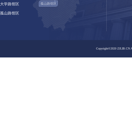
之江馆区
之江馆区
嘉业藏书楼
曙光路馆区
曙光路馆区