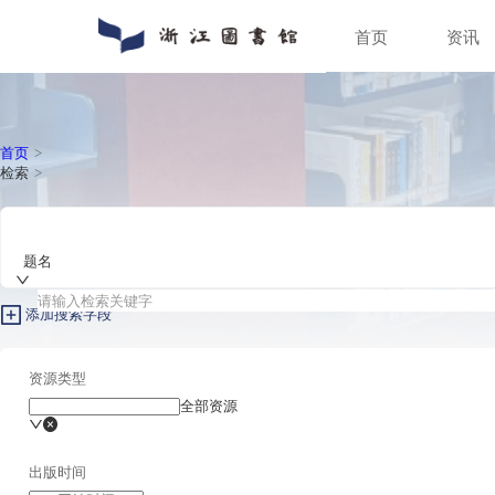
首页
通知公告
数字资源
入馆指南
关于浙图
动态新闻
馆藏分布
入馆须知
组织机构
人员招聘
特色文献
借阅指南
馆区介绍
普法宣传
场地预约
首页
>
检索
>
题名
添加搜索字段
资源类型