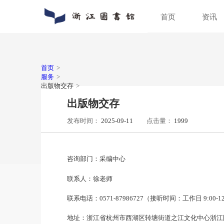
首页
通知公告
数字资源
入馆指南
关于浙图
动态新闻
馆藏分布
入馆须知
组织机构
人员
特色
借阅
馆区
普法宣传
场地预约
首页
>
服务
>
出版物交存
>
出版物交存
发布时间：
2025-09-11
点击量：
19
咨询部门：采编中心
联系人：徐老师​