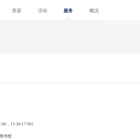
资讯
资源
活动
服务
招聘
文献
指南
介绍
阅读报告
阅读榜单
注册指南
馆外服务点
在线展览
图书荐购
党建园地
参考咨询
计划年
99