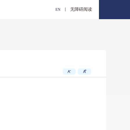
E
概况
报
文献捐赠
出版物交存
文澜重光