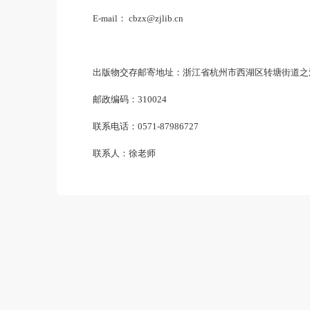
联系电话：0571-87986727（接听时间：工作日
地址：浙江省杭州市西湖区转塘街道之江
E-mail： cbzx@zjlib.cn
出版物交存邮寄地址：浙江省杭州市西
邮政编码：310024
联系电话：0571-87986727
联系人：徐老师​