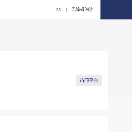
E
概况
报
文献捐赠
出版物交存
文澜重光