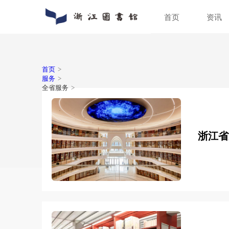
首页
通知公告
数字资源
入馆指南
关于浙图
动态新闻
馆藏分布
入馆须知
组织机构
人员
特色
借阅
馆区
普法宣传
场地预约
首页
>
服务
>
全省服务
>