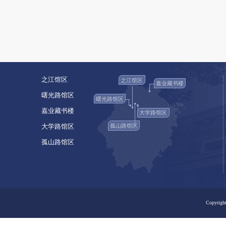
之江馆区
之江馆区
嘉业藏书楼
曙光路馆区
曙光路馆区