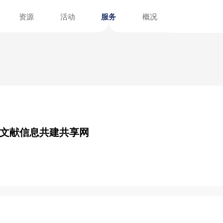
资讯
资源
活动
服务
招聘
文献
指南
介绍
阅读报告
阅读榜单
注册指南
馆外服务点
在线展览
图书荐购
党建园地
参考咨询
计划年
浙江省文献信息共建共享网