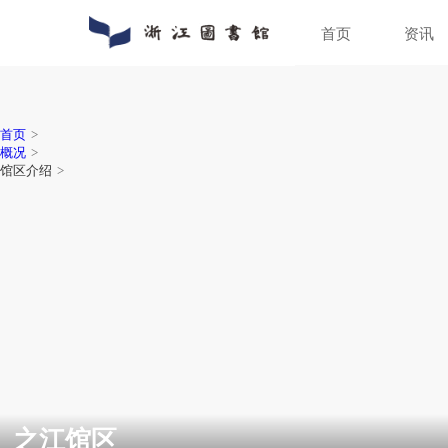
首页
通知公告
数字资源
入馆指南
关于浙图
动态新闻
馆藏分布
入馆须知
组织机构
人员招聘
特色文献
借阅指南
馆区介绍
普法宣传
场地预约
首页
>
概况
>
馆区介绍
>