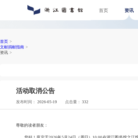
首页
通知公告
数字资源
入馆指南
关于浙图
动态新闻
馆藏分布
入馆须知
组织机构
人员招聘
特色文献
借阅指南
馆区介绍
普法宣传
场地预约
首页
>
文献捐献指南
>
资讯
>
活动取消公告
发布时间：
2026-05-19
点击量：
332