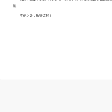
尊敬的读者朋友：
您好！原定于
2026年5月24日（周日）10:0
消。
不便之处
，
敬请谅解！