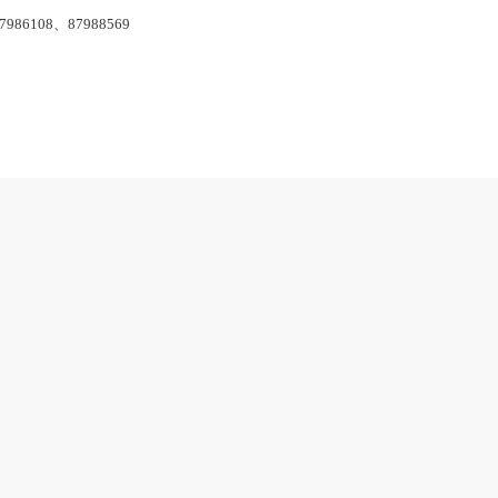
保持安静、卫生、整洁的阅览环境。禁止吸烟、随地吐痰；请勿携
接听电话请至室内电话亭或室外；请勿长时间占位休憩睡眠；废纸
的损失。手提电脑、钱包、手机等重要物品请勿离身。离开阅览室
，浙江图书馆将竭诚为您服务。
电话：87986108、87988569