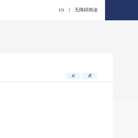
E
概况
报
文献捐赠
出版物交存
文澜重光
书（以书目数据为准）