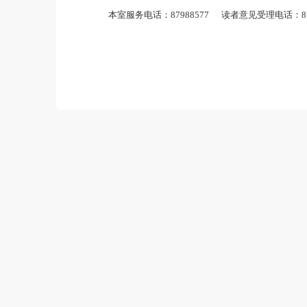
5. 阅览室内倡导文明行为，请自觉
文献；请将手机调至静音或振动状态，
6. 请妥善保管个人物品以防不必要
7. 如有其他需要，欢迎咨询工作人员
本室服务电话：87988577 读者意见受理