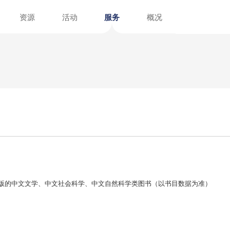
资讯
资源
活动
服务
招聘
文献
指南
介绍
阅读报告
阅读榜单
注册指南
馆外服务点
在线展览
图书荐购
党建园地
参考咨询
计划年
6
，近五年内出版的中文文学、中文社会科学、中文自然科学类图