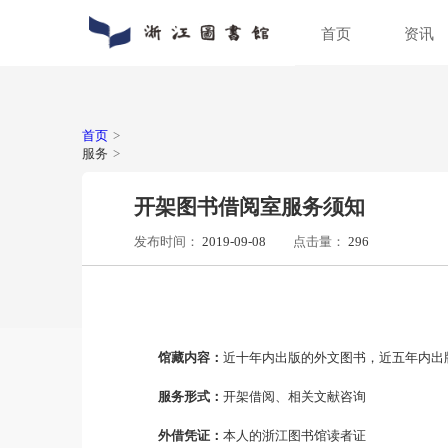
首页
通知公告
数字资源
入馆指南
关于浙图
动态新闻
馆藏分布
入馆须知
组织机构
人员
特色
借阅
馆区
普法宣传
场地预约
首页
>
服务
>
开架图书借阅室服务须知
发布时间：
2019-09-08
点击量：
29
馆藏内容：
近十年内出版的外文图书