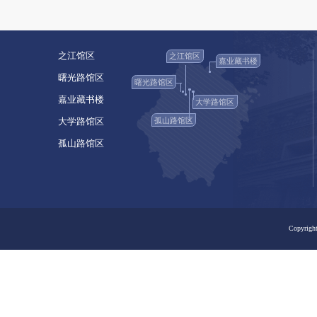
之江馆区
之江馆区
嘉业藏书楼
曙光路馆区
曙光路馆区