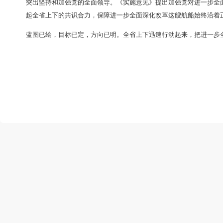
突出谋划好攻坚性改革
。
干工作要善抓主要矛盾和矛盾
见》谋划提出了14项攻坚性改革和10个方面的改革任
子
，
不断形成滚雪球效应，真正让这些攻坚性改革起到
突出全面深化、协同推进
。
改革进入深水区，纷繁复杂
要注重以经济体制改革为牵引，唱好改革的“重头戏”
，
突出坚持和加强党的全面领导
。
《实施意见》提出加强
起全省上下的共识合力，保障进一步全面深化改革这艘
蓝图已绘
，
目标已定，方向已明
。
全省上下迅速行动起