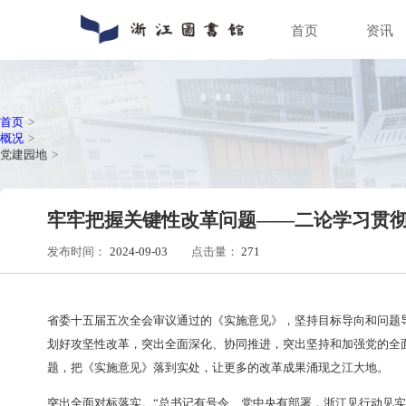
首页
通知公告
数字资源
入馆指南
关于浙图
动态新闻
馆藏分布
入馆须知
组织机构
人员招聘
特色文献
借阅指南
馆区介绍
普法宣传
场地预约
首页
>
概况
>
党建园地
>
牢牢把握关键性改革问题——二
发布时间：
2024-09-03
点击量：
271
省委十五届五次全会审议通过的《实施意见》
，
坚持目