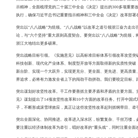
划好攻坚性改革，突出全面深化、协同推进
，
突出坚持
题，把《实施意见》落到实处
，
让更多的改革成果涌现
突出全面对标落实
。
“总书记有号令、党中央有部署，
示精神
，
全面梳理党的二十届三中全会《决定》提出的
执行，确保习近平总书记重要指示精神和三中全会《决
突出以“八八战略”为统领
。
“八八战略”以改革之道引
论
，
与“六个坚持”重大原则高度契合。要突出以“八八战
浙江大地结出更多硕果。
突出战略目标引领
。
《实施意见》以高标准目标体系引
科技创新、现代化产业体系、制度型开放等方面取得新
新台阶、实现一个大跃升，实现更充分、更全面、更先
界追求，必将有力激发全省上下的闯劲干劲拼劲
。
我们