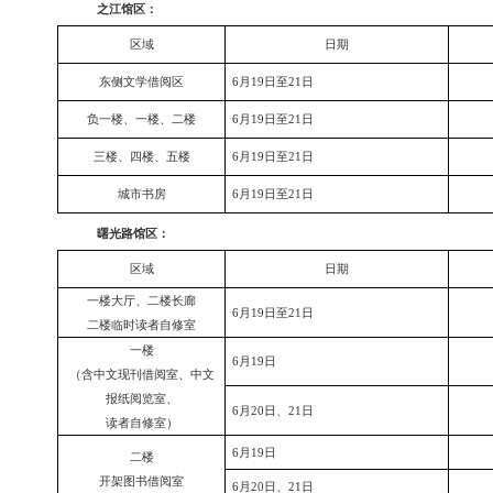
尊敬的读者：
根据《国务院办公厅关于
2026
年部分节假日安排的通知》
之江馆区：
区域
日期
东侧文学借阅区
6
月
19
日至
21
日
负一楼、一楼、二楼
6
月
19
日至
21
日
三楼、四楼、五楼
6
月
19
日至
21
日
城市书房
6
月
19
日至
21
日
曙光路馆区：
区域
日期
一楼大厅、二楼长廊
6
月
19
日至
21
日