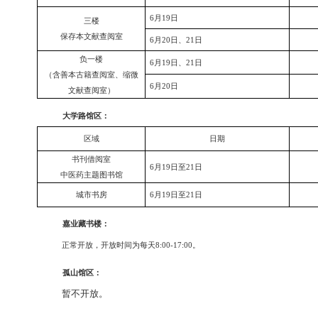
二楼临时读者自修室
一楼
6
月
19
日
（含
中文现刊借阅室
、
中文
报纸阅览室
、
6
月
20
日、
21
日
读者自修室
）
6
月
19
日
二楼
开架图书借阅室
6
月
20
日、
21
日
6
月
19
日
三楼
保存本文献查阅室
6
月
20
日、
21
日
负一楼
6
月
19
日、
21
日
（含
善本古籍查阅室
、
缩微
6
月
20
日
文献查阅室
）
大学路馆区：
区域
日期