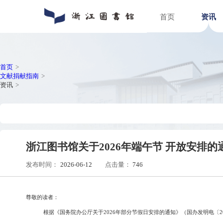
首页
通知公告
数字资源
入馆指南
关于浙图
动态新闻
馆藏分布
入馆须知
组织机构
人员招聘
特色文献
借阅指南
馆区介绍
普法宣传
场地预约
首页
>
文献捐献指南
>
资讯
>
浙江图书馆关于2026年端午节 
发布时间：
2026-06-12
点击量：
746