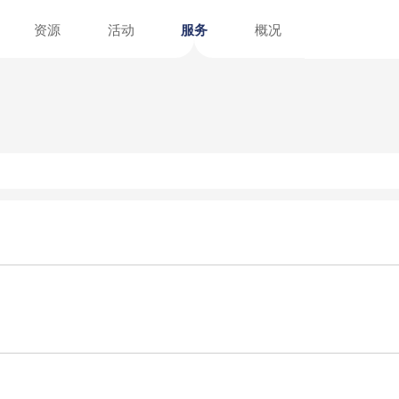
资讯
资源
活动
服务
招聘
文献
指南
介绍
阅读报告
阅读榜单
注册指南
馆外服务点
在线展览
图书荐购
党建园地
参考咨询
计划年
国内动态