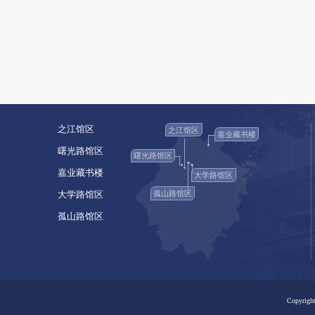
之江馆区
之江馆区
嘉业藏书楼