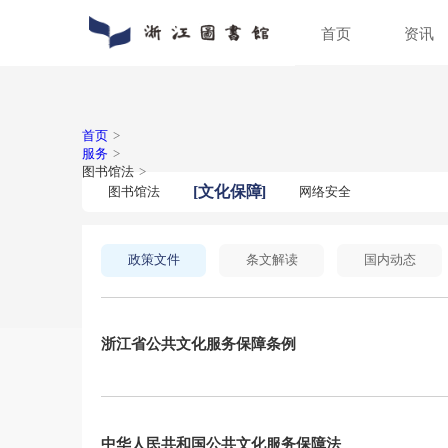
首页
通知公告
数字资源
入馆指南
关于浙图
动态新闻
馆藏分布
入馆须知
组织机构
人员
特色
借阅
馆区
普法宣传
场地预约
首页
>
服务
>
图书馆法
>
[
文化保障
]
图书馆法
网络安全
政策文件
条文解读
浙江省公共文化服务保障条例