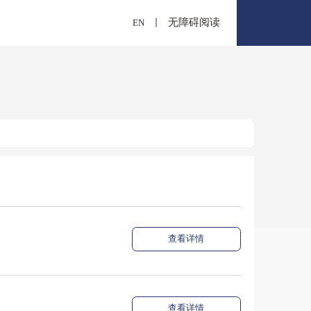
E
概况
报
文献捐赠
出版物交存
文澜重光