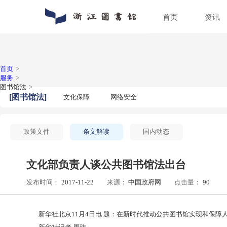
首页
通知公告
数字资源
入馆指南
关于浙图
动态新闻
馆藏分布
入馆须知
组织机构
人员招聘
特色文献
借阅指南
馆区介绍
普法宣传
场地预约
首页
>
服务
>
图书馆法
>
[
图书馆法
]
文化保障
网络安全
政策文件
条文解读
国内动态
文化部负责人谈公共图书馆法出
发布时间：
2017-11-22
来源：
中国政府网
点