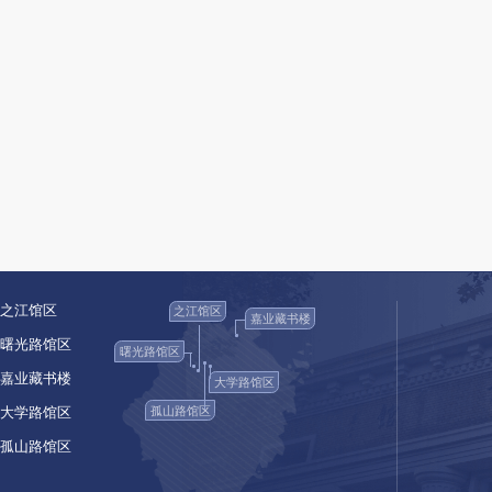
——动员和吸引更多群众更好地利用图书馆
。
公共
告服务开展情况，听取读者意见
，
使图书馆的产品和服
下一步
，
文化部将按照法律的规定和要求，以效能建设
建设利用方面下功夫
，
完善和制定与法律相衔接、相配