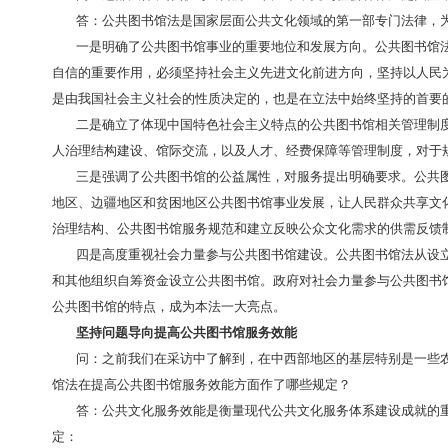
数从2012年的4亿多增长到2016年近7亿。公共
的公共图书馆建设格局，对公共图书馆的设施建设、运
三是有利于保障人民群众基本文化权益
。
近些年，
全国还有12%的县（区）没有公共图书馆
；
服务功能和
维、法治手段来推动公共图书馆实现和保障人民群众基
为推动公共图书馆事业发展提供基本遵循
问：这部法律从酝酿到出台历经十几年
，
受到社会
答：公共图书馆法是国家层面公共文化领域的第一
一是明确了公共图书馆事业的重要地位和发展方向
自信的重要作用，必须坚持社会主义先进文化前进方向
是由我国社会主义社会的性质决定的
，
也是在立法中始
二是确立了体现中国特色社会主义特点的公共图书
人治理结构建设、馆际交流，以及人才、经费保障等管
三是强调了公共图书馆的公益属性
，
对服务提出明
地区、边疆地区和贫困地区公共图书馆事业发展
，
让人