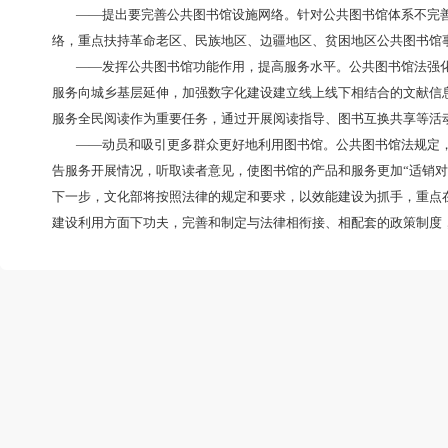
治理结构、公共图书馆服务规范和建立反映公众文化需
四是高度重视社会力量参与公共图书馆建设
。
公共
和其他组织自筹资金设立公共图书馆。政府对社会力量
公共图书馆的特点
，
成为本法一大亮点。
坚持问题导向提高公共图书馆服务效能
问：之前我们在采访中了解到
，
在中西部地区的基
馆法在提高公共图书馆服务效能方面作了哪些规定？
答：公共文化服务效能是衡量现代公共文化服务体
定：
——提出要完善公共图书馆设施网络
。
针对公共图
络，重点扶持革命老区、民族地区、边疆地区、贫困地
——发挥公共图书馆功能作用
，
提高服务水平。公
服务向城乡基层延伸，加强数字化建设建立线上线下相
服务全民阅读作为重要任务，通过开展阅读指导、图书