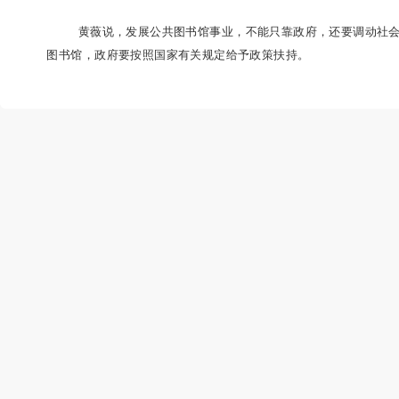
在公共图书馆管理方面
，
黄薇认为，其亮点是
书馆利用数字化、网络化技术建立线上、线下相结合
在总分馆制方面
，
如何使优质的公共图书馆资
为总馆
，
以乡镇、街道的综合文化站和村图书室等为
黄薇说
，
发展公共图书馆事业，不能只靠政府
图书馆，政府要按照国家有关规定给予政策扶持
。