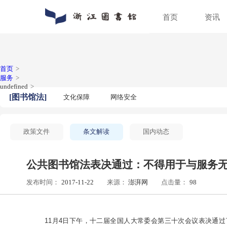
首页
通知公告
数字资源
入馆指南
关于浙图
动态新闻
馆藏分布
入馆须知
组织机构
人员招聘
特色文献
借阅指南
馆区介绍
普法宣传
场地预约
首页
>
服务
>
undefined
>
[
图书馆法
]
文化保障
网络安全
政策文件
条文解读
国内动态
公共图书馆法表决通过：不得用
发布时间：
2017-11-22
来源：
澎湃网
点击量