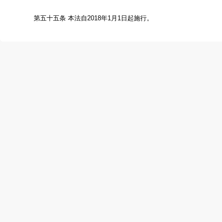
第四十四条
读者应当遵守公共图书馆的相关规定
，
对破坏公共图书馆文献信息、设施设备
，
或者扰乱
第四十五条
国家采取政府购买服务等措施
，
对公民
第四十六条
国家鼓励公民参与公共图书馆志愿服务
第四十七条
国务院文化主管部门和省、自治区、直
核结果应当向社会公布，并作为对公共图书馆给予补贴
第四十八条
国家支持公共图书馆加强与学校图书馆
国家支持学校图书馆、科研机构图书馆以及其他类型
第四十九条
公共图书馆从事或者允许其他组织、个
关闭
；
对直接负责的主管人员和其他直接责任人员依法