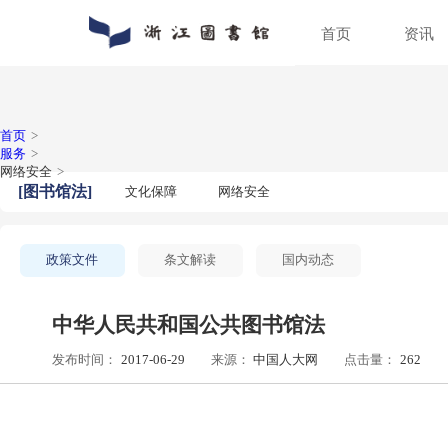
首页
通知公告
数字资源
入馆指南
关于浙图
动态新闻
馆藏分布
入馆须知
组织机构
人员招聘
特色文献
借阅指南
馆区介绍
普法宣传
场地预约
首页
>
服务
>
网络安全
>
[
图书馆法
]
文化保障
网络安全
政策文件
条文解读
国内动态
中华人民共和国公共图书馆法
发布时间：
2017-06-29
来源：
中国人大网
点