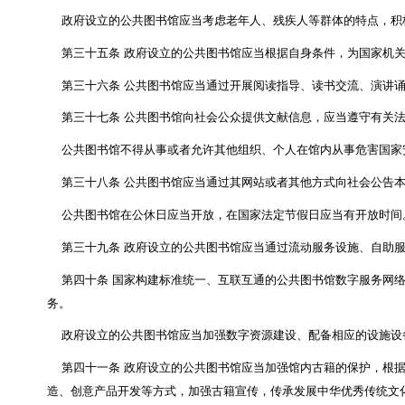
公共图书馆应当配备防火、防盗等设施
，
并按照国
第二十九条
公共图书馆应当定期对其设施设备进行
公共图书馆的设施设备场地不得用于与其服务无关的
第三十条
公共图书馆应当加强馆际交流与合作
。
国
第三十一条
县级人民政府应当因地制宜建立符合当
网络化服务体系和配送体系
，
实现通借通还，促进公共
第三十二条
公共图书馆馆藏文献信息属于档案、文
者进行史料研究。
第三十三条
公共图书馆应当按照平等、开放、共享
公共图书馆应当免费向社会公众提供下列服务：