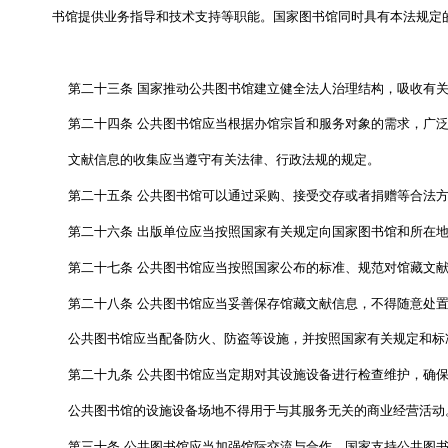
（六）安全保障设施、制度及应急预案
。
第十六条
公共图书馆章程应当包括名称、馆址、办
第十七条
公共图书馆的设立、变更、终止应当按照
第十八条
省、自治区、直辖市人民政府文化主管部
第十九条
政府设立的公共图书馆馆长应当具备相应
公共图书馆应当根据其功能、馆藏规模、馆舍面积、
国家有关规定评定专业技术职称
。
第二十条
公共图书馆可以以捐赠者姓名、名称命名
公民、法人和其他组织设立的公共图书馆
，
可以以
以捐赠者姓名、名称命名应当遵守有关法律、行政法
第二十一条
公共图书馆终止的
，
应当依照有关法律