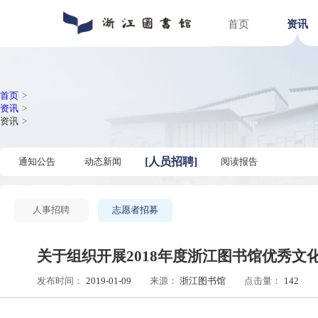
首页
通知公告
数字资源
入馆指南
关于浙图
动态新闻
馆藏分布
入馆须知
组织机构
人员招聘
特色文献
借阅指南
馆区介绍
普法宣传
场地预约
首页
>
资讯
>
资讯
>
[
人员招聘
]
通知公告
动态新闻
阅读报告
人事招聘
志愿者招募
关于组织开展2018年度浙江图