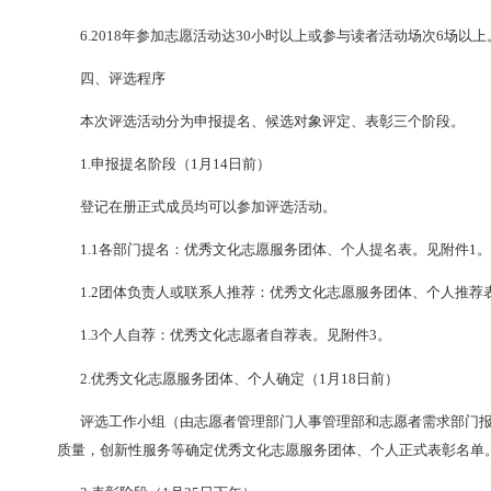
2.参加公益活动次数多
，
时间长，效率高
，
质量好
3.志愿服务期间
，
积极主动开展工作，带头参与团
4.积极协调社会资源
，
发挥自身优势，为团队活动
5.在组织活动中
，
无安全事故及影响团队荣誉事件
6.2018年参加志愿活动达30小时以上或参与读者活
四、评选程序
本次评选活动分为申报提名、候选对象评定、表彰
1.申报提名阶段（1月14日前）
登记在册正式成员均可以参加评选活动
。