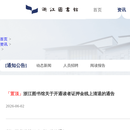
首页
通知公告
数字资源
入馆指南
关于浙图
动态新闻
馆藏分布
入馆须知
组织机构
人员招聘
特色文献
借阅指南
馆区介绍
普法宣传
场地预约
首页
>
资讯
>
>
[
通知公告
]
动态新闻
人员招聘
阅读报告
「置顶」
浙江图书馆关于开通读者证押金线上清退的
2026-06-02